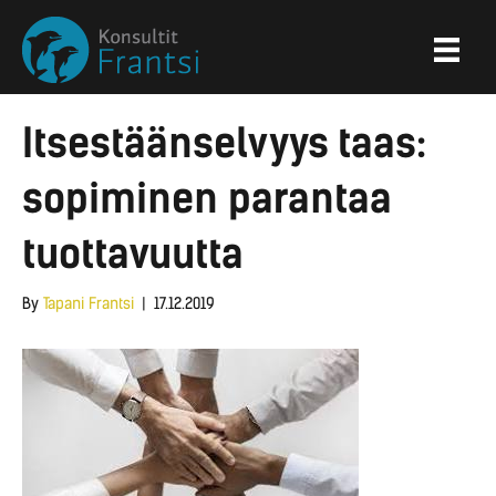
Itsestäänselvyys taas:
sopiminen parantaa
tuottavuutta
By
Tapani Frantsi
|
17.12.2019