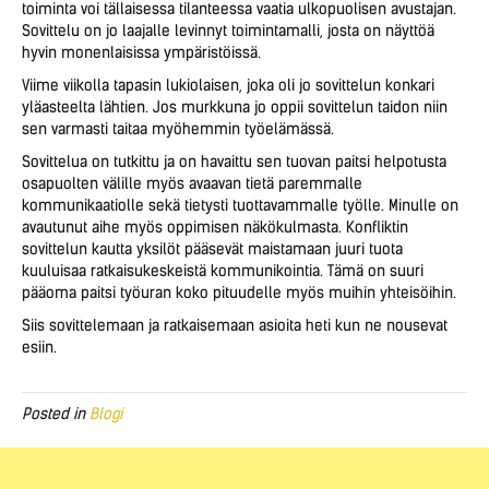
toiminta voi tällaisessa tilanteessa vaatia ulkopuolisen avustajan.
Sovittelu on jo laajalle levinnyt toimintamalli, josta on näyttöä
hyvin monenlaisissa ympäristöissä.
Viime viikolla tapasin lukiolaisen, joka oli jo sovittelun konkari
yläasteelta lähtien. Jos murkkuna jo oppii sovittelun taidon niin
sen varmasti taitaa myöhemmin työelämässä.
Sovittelua on tutkittu ja on havaittu sen tuovan paitsi helpotusta
osapuolten välille myös avaavan tietä paremmalle
kommunikaatiolle sekä tietysti tuottavammalle työlle. Minulle on
avautunut aihe myös oppimisen näkökulmasta. Konfliktin
sovittelun kautta yksilöt pääsevät maistamaan juuri tuota
kuuluisaa ratkaisukeskeistä kommunikointia. Tämä on suuri
pääoma paitsi työuran koko pituudelle myös muihin yhteisöihin.
Siis sovittelemaan ja ratkaisemaan asioita heti kun ne nousevat
esiin.
Posted in
Blogi