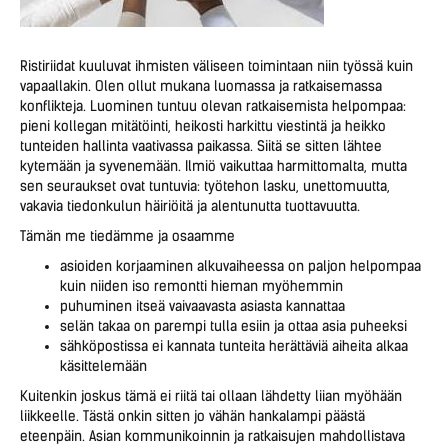
Ristiriidat kuuluvat ihmisten väliseen toimintaan niin työssä kuin
vapaallakin. Olen ollut mukana luomassa ja ratkaisemassa
konflikteja. Luominen tuntuu olevan ratkaisemista helpompaa:
pieni kollegan mitätöinti, heikosti harkittu viestintä ja heikko
tunteiden hallinta vaativassa paikassa. Siitä se sitten lähtee
kytemään ja syvenemään. Ilmiö vaikuttaa harmittomalta, mutta
sen seuraukset ovat tuntuvia: työtehon lasku, unettomuutta,
vakavia tiedonkulun häiriöitä ja alentunutta tuottavuutta.
Tämän me tiedämme ja osaamme
asioiden korjaaminen alkuvaiheessa on paljon helpompaa
kuin niiden iso remontti hieman myöhemmin
puhuminen itseä vaivaavasta asiasta kannattaa
selän takaa on parempi tulla esiin ja ottaa asia puheeksi
sähköpostissa ei kannata tunteita herättäviä aiheita alkaa
käsittelemään
Kuitenkin joskus tämä ei riitä tai ollaan lähdetty liian myöhään
liikkeelle. Tästä onkin sitten jo vähän hankalampi päästä
eteenpäin. Asian kommunikoinnin ja ratkaisujen mahdollistava